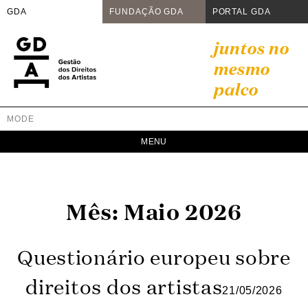
GDA
FUNDAÇÃO GDA
PORTAL GDA
Skip
juntos no
to
mesmo
content
palco
MODE
GDA
Juntos no mesmo palco
Mês:
Maio 2026
Questionário europeu sobre
direitos dos artistas
21/05/2026