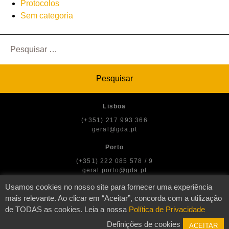
Protocolos
Sem categoria
Pesquisar
por:
Lisboa
(+351) 217 993 366
geral@gda.pt
Porto
(+351) 222 085 578 / 9
geral.porto@gda.pt
Usamos cookies no nosso site para fornecer uma experiência
mais relevante. Ao clicar em “Aceitar”, concorda com a utilização
de TODAS as cookies. Leia a nossa
Política de Privacidade
© GDA — Direitos dos Artistas
Definições de cookies
ACEITAR