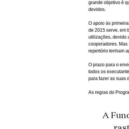
grande objetivo é q
devidos.
O apoio às primeira
de 2015 serve, em b
utilizações, devido
cooperadores. Mas 
repertório tenham a
O prazo para o env
todos os executante
para fazer as suas 
As regras do Progr
A Fund
ras