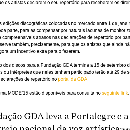
ue os artistas declarem o seu repertório para receberem os dire
s edições discográficas colocadas no mercado entre 1 de jane
oa parte, para as compensar por naturais lacunas de monitoriz
 a compreensíveis atrasos nas declarações de repertório por pa
serve também, precisamente, para que os artistas que ainda n
gora um incentivo extra para o fazerem.
io dos discos para a Fundação GDA termina a 15 de setembro d
s ou intérpretes que neles tenham participado terão até 29 de
declarações de repertório no
portal da GDA
.
ama MODE’15 estão disponíveis para consulta no
seguinte link
.
ação GDA leva a Portalegre e a
treio nacional da voz artística
26/