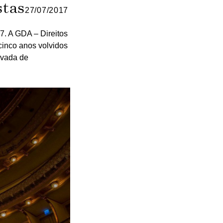
stas
27/07/2017
7. A GDA – Direitos
cinco anos volvidos
ivada de