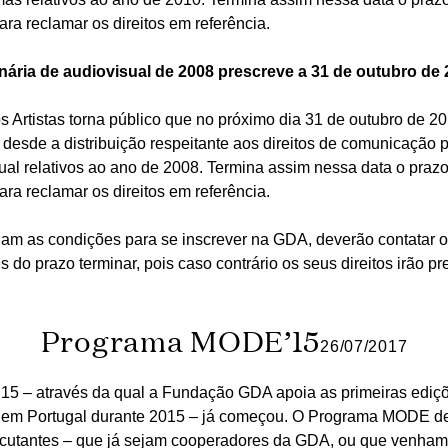
ra reclamar os direitos em referência.
inária de audiovisual de 2008 prescreve a 31 de outubro de 
s Artistas torna público que no próximo dia 31 de outubro de 2
 desde a distribuição respeitante aos direitos de comunicação p
ual relativos ao ano de 2008. Termina assim nessa data o praz
ra reclamar os direitos em referência.
nam as condições para se inscrever na GDA, deverão contatar o
do prazo terminar, pois caso contrário os seus direitos irão pr
Programa MODE’15
26/07/2017
 – através da qual a Fundação GDA apoia as primeiras ediçõ
s em Portugal durante 2015 – já começou. O Programa MODE de
ecutantes – que já sejam cooperadores da GDA, ou que venham a