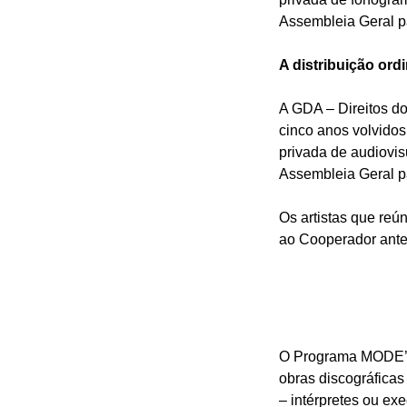
Assembleia Geral pa
A distribuição ord
A GDA – Direitos do
cinco anos volvidos
privada de audiovis
Assembleia Geral pa
Os artistas que reú
ao Cooperador antes 
O Programa MODE’15
obras discográfica
– intérpretes ou ex