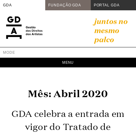
GDA
FUNDAÇÃO GDA
PORTAL GDA
Skip
juntos no
to
mesmo
content
palco
MODE
GDA
Juntos no mesmo palco
Mês:
Abril 2020
GDA celebra a entrada em
vigor do Tratado de