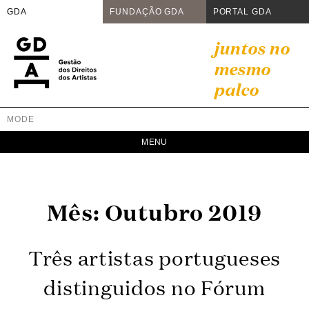
GDA
FUNDAÇÃO GDA
PORTAL GDA
Skip
juntos no
to
mesmo
content
palco
MODE
GDA
Juntos no mesmo palco
Mês:
Outubro 2019
Três artistas portugueses
distinguidos no Fórum