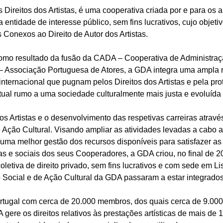
Direitos dos Artistas, é uma cooperativa criada por e para os a
entidade de interesse público, sem fins lucrativos, cujo objeti
s Conexos ao Direito de Autor dos Artistas.
mo resultado da fusão da CADA – Cooperativa de Administraçã
– Associação Portuguesa de Atores, a GDA integra uma ampla r
internacional que pugnam pelos Direitos dos Artistas e pela pr
tual rumo a uma sociedade culturalmente mais justa e evoluíd
s Artistas e o desenvolvimento das respetivas carreiras atrav
 Ação Cultural. Visando ampliar as atividades levadas a cabo a
uma melhor gestão dos recursos disponíveis para satisfazer a
as e sociais dos seus Cooperadores, a GDA criou, no final de 2
oletiva de direito privado, sem fins lucrativos e com sede em L
o Social e de Ação Cultural da GDA passaram a estar integrado
tugal com cerca de 20.000 membros, dos quais cerca de 9.000
gere os direitos relativos às prestações artísticas de mais de 1