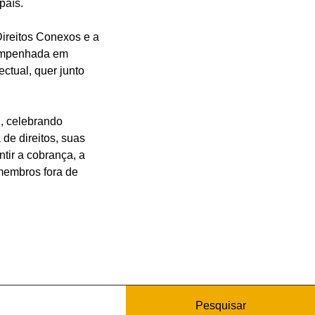
país.
Direitos Conexos e a
a empenhada em
ctual, quer junto
l, celebrando
 de direitos, suas
tir a cobrança, a
 membros fora de