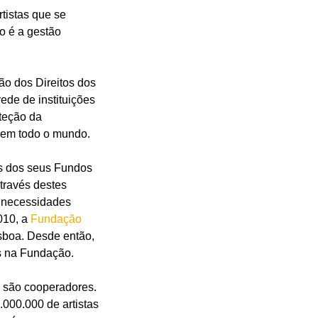
rtistas que se
vo é a gestão
o dos Direitos dos
ede de instituições
oteção da
a em todo o mundo.
és dos seus Fundos
través destes
s necessidades
010, a
Fundação
isboa. Desde então,
s na Fundação.
 são cooperadores.
.000.000 de artistas