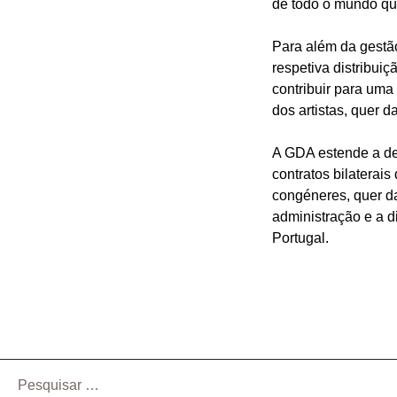
de todo o mundo que
Para além da gestão
respetiva distribui
contribuir para uma
dos artistas, quer d
A GDA estende a def
contratos bilaterais
congéneres, quer da
administração e a d
Portugal.
Pesquisar
por: