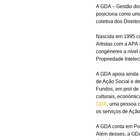
A GDA – Gestão dos 
posiciona como uma 
coletiva dos Direito
Nascida em 1995 co
Artistas com a APA 
congéneres a nível 
Propriedade Intelec
A GDA apoia ainda o
de Ação Social e de
Fundos, em prol de 
culturais, económic
GDA
, uma pessoa c
os serviços de Açã
A GDA conta em Por
Além desses, a GDA 