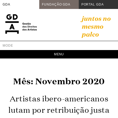
GDA
FUNDAÇÃO GDA
PORTAL GDA
Skip
juntos no
to
mesmo
content
palco
MODE
GDA
Juntos no mesmo palco
Mês:
Novembro 2020
Artistas ibero-americanos
lutam por retribuição justa