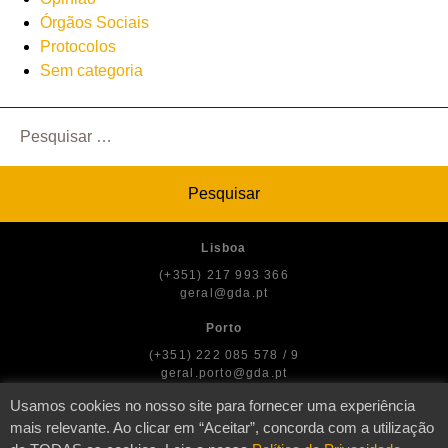
Órgãos Sociais
Protocolos
Sem categoria
Pesquisar
por:
Lisboa
(+351) 217 993 366
geral@gda.pt
Porto
(+351) 222 085 578 / 9
geral.porto@gda.pt
Usamos cookies no nosso site para fornecer uma experiência
mais relevante. Ao clicar em “Aceitar”, concorda com a utilização