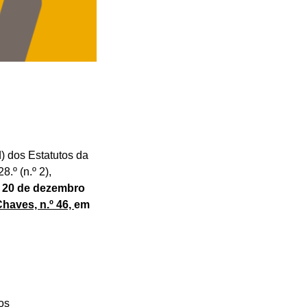
d) dos Estatutos da
8.º (n.º 2),
m
20 de dezembro
haves, n.º 46,
em
os