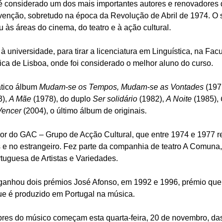
é considerado um dos mais importantes autores e renovadores
venção, sobretudo na época da Revolução de Abril de 1974. O 
às áreas do cinema, do teatro e à ação cultural.
 universidade, para tirar a licenciatura em Linguística, na Fac
ca de Lisboa, onde foi considerado o melhor aluno do curso.
ático álbum
Mudam-se os Tempos, Mudam-se as Vontades
(197
3),
A Mãe
(1978), do duplo
Ser solidário
(1982),
A Noite
(1985),
 Vencer
(2004), o último álbum de originais.
or do GAC – Grupo de Acção Cultural, que entre 1974 e 1977 r
 e no estrangeiro. Fez parte da companhia de teatro A Comuna,
tuguesa de Artistas e Variedades.
ganhou dois prémios José Afonso, em 1992 e 1996, prémio que 
ue é produzido em Portugal na música.
bres do músico começam esta quarta-feira, 20 de novembro, das