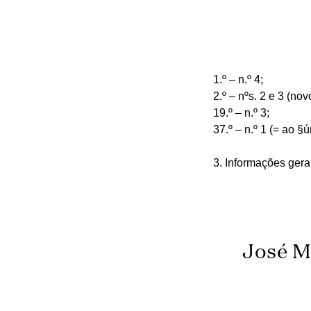
1.º – n.º 4;
2.º – nºs. 2 e 3 (nov
19.º – n.º 3;
37.º – n.º 1 (= ao §ú
3. Informações gera
José M