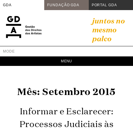
GDA
FUNDAÇÃO GDA
PORTAL GDA
Skip
juntos no
to
mesmo
content
palco
MODE
GDA
Juntos no mesmo palco
Mês:
Setembro 2015
Informar e Esclarecer:
Processos Judiciais às