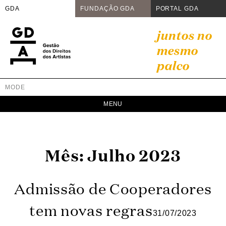
GDA
FUNDAÇÃO GDA
PORTAL GDA
Skip
juntos no
to
mesmo
content
palco
MODE
GDA
Juntos no mesmo palco
Mês:
Julho 2023
Admissão de Cooperadores
tem novas regras
31/07/2023