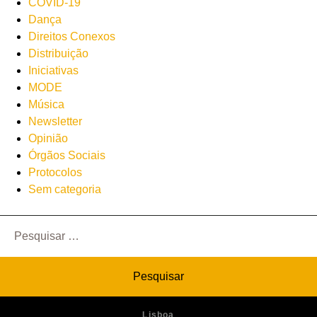
COVID-19
Dança
Direitos Conexos
Distribuição
Iniciativas
MODE
Música
Newsletter
Opinião
Órgãos Sociais
Protocolos
Sem categoria
Pesquisar
por:
Lisboa