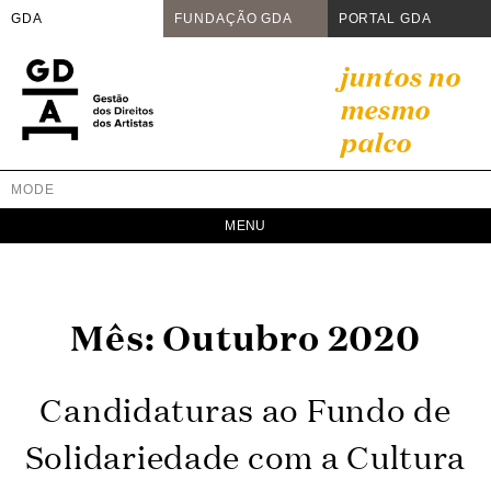
GDA
FUNDAÇÃO GDA
PORTAL GDA
Skip
juntos no
to
mesmo
content
palco
MODE
GDA
Juntos no mesmo palco
Mês:
Outubro 2020
Candidaturas ao Fundo de
Solidariedade com a Cultura