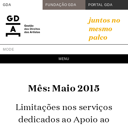
GDA
FUNDAÇÃO GDA
PORTAL GDA
Skip
juntos no
to
mesmo
content
palco
MODE
GDA
Juntos no mesmo palco
Mês:
Maio 2015
Limitações nos serviços
dedicados ao Apoio ao