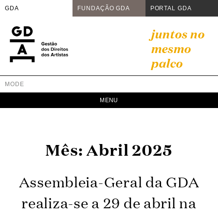
GDA
FUNDAÇÃO GDA
PORTAL GDA
Skip
juntos no
to
mesmo
content
palco
MODE
GDA
Juntos no mesmo palco
Mês:
Abril 2025
Assembleia-Geral da GDA
realiza-se a 29 de abril na