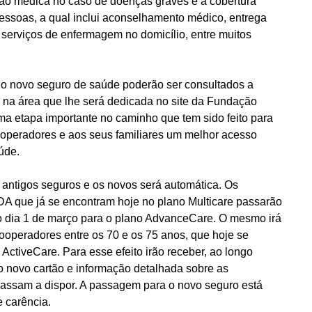
ião médica no caso de doenças graves e a cobertura
essoas, a qual inclui aconselhamento médico, entrega
serviços de enfermagem no domicílio, entre muitos
do novo seguro de saúde poderão ser consultados a
o na área que lhe será dedicada no site da Fundação
a etapa importante no caminho que tem sido feito para
ooperadores e aos seus familiares um melhor acesso
úde.
s antigos seguros e os novos será automática. Os
A que já se encontram hoje no plano Multicare passarão
 dia 1 de março para o plano AdvanceCare. O mesmo irá
ooperadores entre os 70 e os 75 anos, que hoje se
ActiveCare. Para esse efeito irão receber, ao longo
o novo cartão e informação detalhada sobre as
passam a dispor. A passagem para o novo seguro está
e carência.