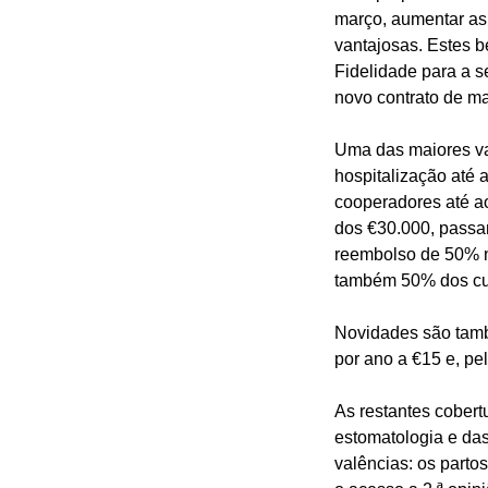
março, aumentar as 
vantajosas. Estes b
Fidelidade para a s
novo contrato de ma
Uma das maiores va
hospitalização até 
cooperadores até ao
dos €30.000, passan
reembolso de 50% n
também 50% dos cus
Novidades são tamb
por ano a €15 e, pe
As restantes cober
estomatologia e das
valências: os part