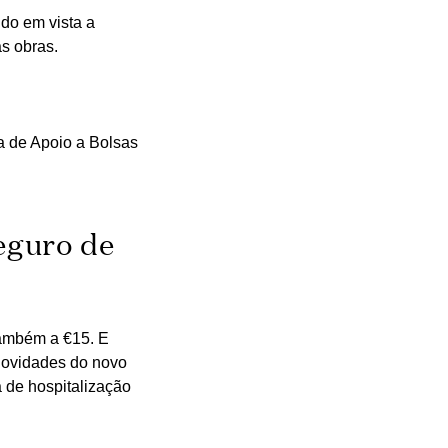
ndo em vista a
as obras.
a de Apoio a Bolsas
eguro de
também a €15. E
 novidades do novo
 de hospitalização