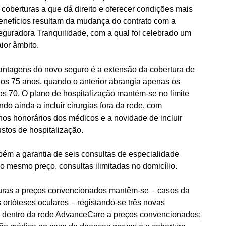
coberturas a que dá direito e oferecer condições mais
enefícios resultam da mudança do contrato com a
eguradora Tranquilidade, com a qual foi celebrado um
ior âmbito.
ntagens do novo seguro é a extensão da cobertura de
aos 75 anos, quando o anterior abrangia apenas os
s 70. O plano de hospitalização mantém-se no limite
do ainda a incluir cirurgias fora da rede, com
os honorários dos médicos e a novidade de incluir
tos de hospitalização.
ém a garantia de seis consultas de especialidade
lo mesmo preço, consultas ilimitadas no domicílio.
turas a preços convencionados mantêm-se – casos da
 ortóteses oculares – registando-se três novas
os dentro da rede AdvanceCare a preços convencionados;