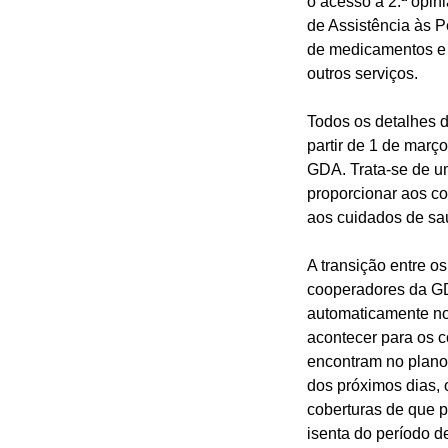
o acesso a 2.ª opin
de Assistência às P
de medicamentos e 
outros serviços.
Todos os detalhes 
partir de 1 de març
GDA. Trata-se de um
proporcionar aos c
aos cuidados de sa
A transição entre o
cooperadores da GD
automaticamente no
acontecer para os c
encontram no plano 
dos próximos dias, 
coberturas de que 
isenta do período d