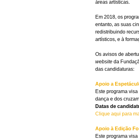
áreas artísticas.
Em 2018, os progra
entanto, as suas ci
redistribuindo recu
artísticos, e à for
Os avisos de abert
website
da Fundação
das candidaturas:
Apoio a Espetácul
Este programa visa 
dança e dos cruzame
Datas de candidatu
Clique aqui para ma
Apoio à Edição Fon
Este programa visa 