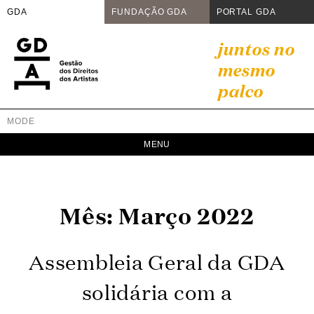
GDA
FUNDAÇÃO GDA
PORTAL GDA
Skip
juntos no
to
mesmo
content
palco
MODE
GDA
Juntos no mesmo palco
Mês:
Março 2022
Assembleia Geral da GDA
solidária com a