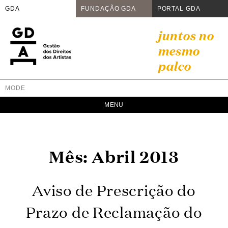
GDA
FUNDAÇÃO GDA
PORTAL GDA
Skip
juntos no
to
mesmo
content
palco
MODE
GDA
Juntos no mesmo palco
Mês:
Abril 2013
Aviso de Prescrição do
Prazo de Reclamação do