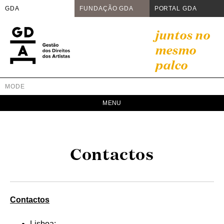
GDA
FUNDAÇÃO GDA
PORTAL GDA
Skip
juntos no
to
mesmo
content
palco
MODE
GDA
Juntos no mesmo palco
Contactos
Contactos
Lisboa: