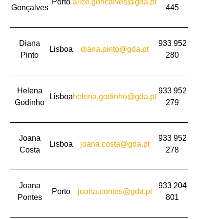
Porto
alice.goncalves@gda.pt
Gonçalves
445
Diana
933 952
Lisboa
diana.pinto@gda.pt
Pinto
280
Helena
933 952
Lisboa
helena.godinho@gda.pt
Godinho
279
Joana
933 952
Lisboa
joana.costa@gda.pt
Costa
278
Joana
933 204
Porto
joana.pontes@gda.pt
Pontes
801