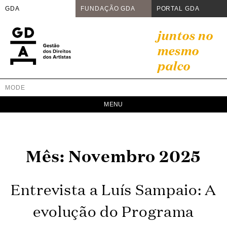
GDA
FUNDAÇÃO GDA
PORTAL GDA
Skip
juntos no
to
mesmo
content
palco
MODE
GDA
Juntos no mesmo palco
Mês:
Novembro 2025
Entrevista a Luís Sampaio: A
evolução do Programa