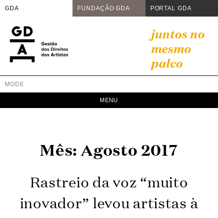
GDA
FUNDAÇÃO GDA
PORTAL GDA
Skip
juntos no
to
mesmo
content
palco
MODE
GDA
Juntos no mesmo palco
Mês:
Agosto 2017
Rastreio da voz “muito
inovador” levou artistas à