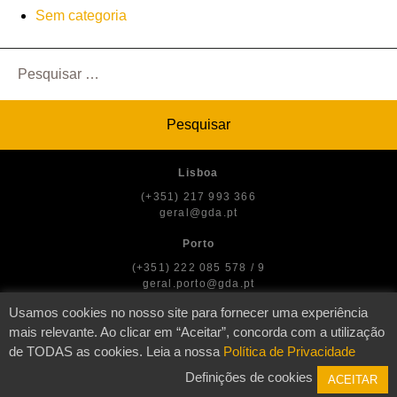
Sem categoria
Pesquisar
por:
Lisboa
(+351) 217 993 366
geral@gda.pt
Porto
(+351) 222 085 578 / 9
geral.porto@gda.pt
Usamos cookies no nosso site para fornecer uma experiência
mais relevante. Ao clicar em “Aceitar”, concorda com a utilização
de TODAS as cookies. Leia a nossa
Política de Privacidade
© GDA — Direitos dos Artistas
Definições de cookies
ACEITAR
2026