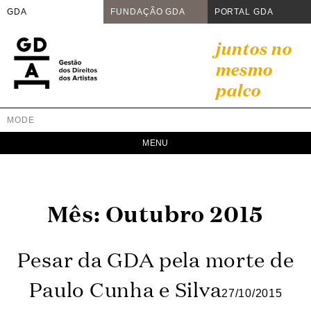
GDA
FUNDAÇÃO GDA
PORTAL GDA
Skip
juntos no
to
mesmo
content
palco
MODE
GDA
Juntos no mesmo palco
Mês:
Outubro 2015
Pesar da GDA pela morte de
Paulo Cunha e Silva
27/10/2015