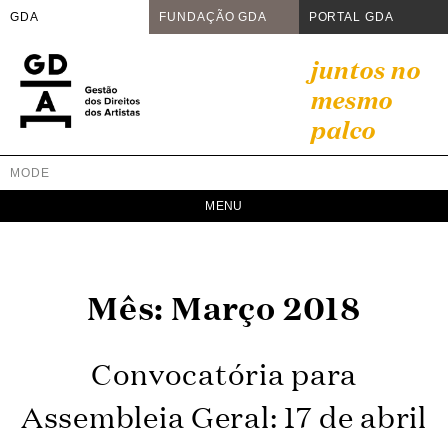
GDA
FUNDAÇÃO GDA
PORTAL GDA
Skip
juntos no
to
mesmo
content
palco
MODE
GDA
Juntos no mesmo palco
Mês:
Março 2018
Convocatória para
Assembleia Geral: 17 de abril