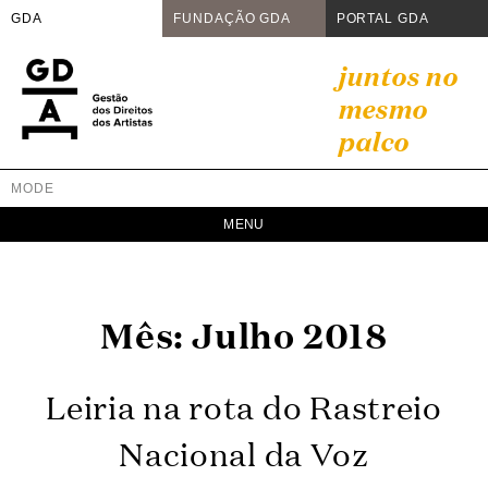
GDA
FUNDAÇÃO GDA
PORTAL GDA
Skip
juntos no
to
mesmo
content
palco
MODE
GDA
Juntos no mesmo palco
Mês:
Julho 2018
Leiria na rota do Rastreio
Nacional da Voz