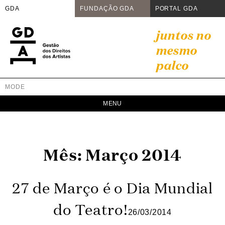
GDA
FUNDAÇÃO GDA
PORTAL GDA
Skip
juntos no
to
mesmo
content
palco
MODE
GDA
Juntos no mesmo palco
Mês:
Março 2014
27 de Março é o Dia Mundial
do Teatro!
26/03/2014