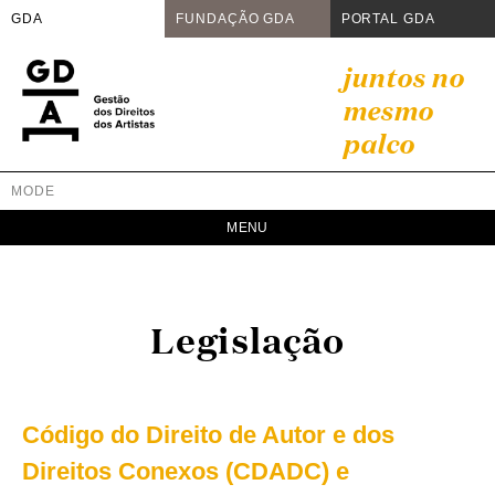
GDA
FUNDAÇÃO GDA
PORTAL GDA
Skip
juntos no
to
mesmo
content
palco
MODE
GDA
Juntos no mesmo palco
Legislação
Código do Direito de Autor e dos
Direitos Conexos (CDADC) e