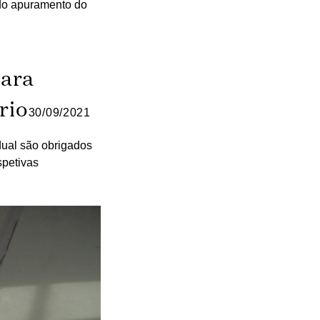
 do apuramento do
para
rio
30/09/2021
dual são obrigados
spetivas