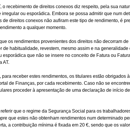
, o recebimento de direitos conexos diz respeito, pela sua natu
e irregular ou esporádica. Embora se possa admitir que num de
s de direitos conexos não aufiram este tipo de rendimento, é pre
 rendimento a qualquer momento.
que os rendimentos provenientes dos direitos não decorram de
er de habitualidade, revestem, mesmo assim e na generalidade
ou esporádica que não se insere no conceito de Fatura ou Fatur
a AT.
para receber estes rendimentos, os titulares estão obrigados
Portal de Finanças, por cada recebimento. Caso não se encontr
tulares proceder à apresentação de uma declaração de início de
 referir que o regime da Segurança Social para os trabalhador
pre que estes não obtenham rendimentos num determinado pe
rta, a contribuição mínima é fixada em 20 €, sendo que os valo