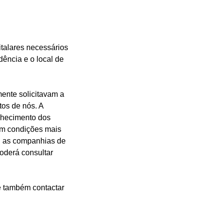
italares necessários
dência e o local de
mente solicitavam a
tos de nós. A
onhecimento dos
om condições mais
e as companhias de
poderá consultar
e também contactar