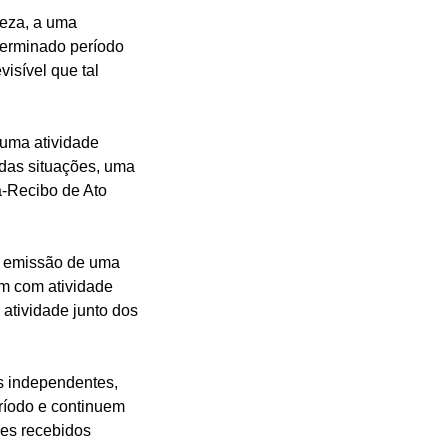
reza, a uma
terminado período
visível que tal
 uma atividade
 das situações, uma
a-Recibo de Ato
 à emissão de uma
em com atividade
 atividade junto dos
es independentes,
ríodo e continuem
res recebidos