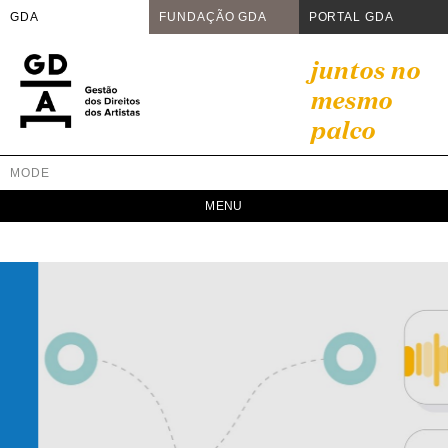
GDA
FUNDAÇÃO GDA
PORTAL GDA
Skip
juntos no
to
mesmo
content
palco
MODE
GDA
Juntos no mesmo palco