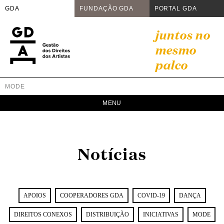
GDA
FUNDAÇÃO GDA
PORTAL GDA
Skip
juntos no
to
mesmo
content
palco
MODE
GDA
Juntos no mesmo palco
Notícias
APOIOS
COOPERADORES GDA
COVID-19
DANÇA
DIREITOS CONEXOS
DISTRIBUIÇÃO
INICIATIVAS
MODE