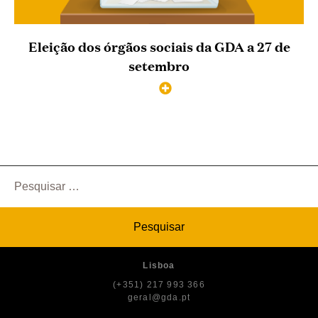
Eleição dos órgãos sociais da GDA a 27 de
setembro
Pesquisar
por:
Lisboa
(+351) 217 993 366
geral@gda.pt