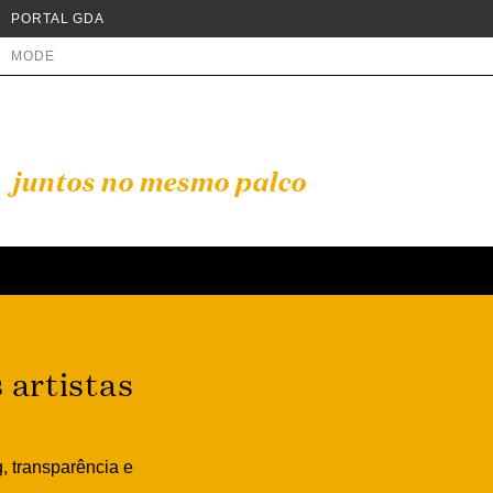
PORTAL GDA
MODE
juntos no mesmo palco
 artistas
g, transparência e