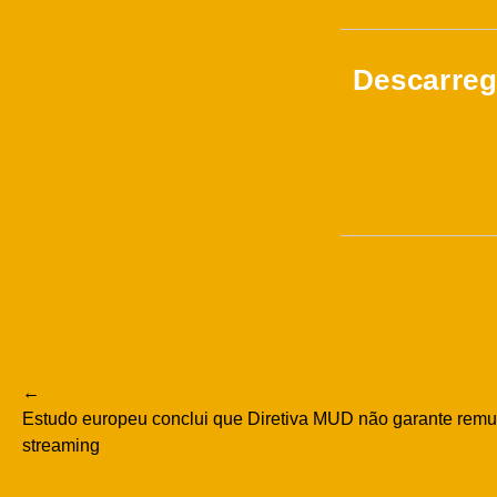
Descarreg
Navegação
Estudo europeu conclui que Diretiva MUD não garante remu
de
streaming
artigos