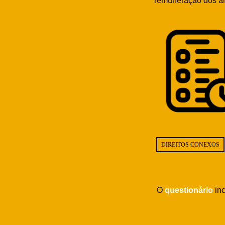
remuneração dos art
DIREITOS CONEXOS
O
questionário
inc