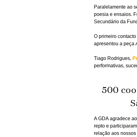
Paralelamente ao se
poesia e ensaios. F
Secundário da Fund
O primeiro contact
apresentou a peça
Tiago Rodrigues,
P
performativas, suce
500 coo
S
A GDA agradece aos
repto e participara
relação aos nossos 