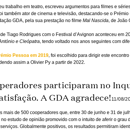
u trabalho em teatro, escreveu argumentos para filmes e séries t
oi também ator de cinema e televisão, destacando-se o Prémio 
ação GDA, pela sua prestação no filme
Mal Nascida
, de João 
o de Tiago Rodrigues com o Festival d’Avignon aconteceu em 2
António e Cleópatra
, tendo voltado nos anos seguintes com dife
rémio Pessoa em 2019
, foi escolhido para dirigir este encontro
dendo assim a Olivier Py a partir de 2022.
peradores participaram no Inqu
atisfação. A GDA agradece!
11/08/2
 mais de 500 cooperadores que, entre 30 de junho e 31 de julh
m no estudo de opinião promovido com o intuito de aferir o grau 
serviços. Globalmente positivos, os resultados permitiram identi