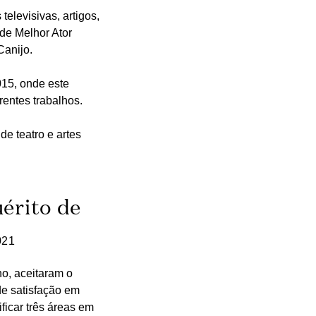
elevisivas, artigos,
de Melhor Ator
Canijo.
015, onde este
rentes trabalhos.
 de teatro e artes
érito de
021
o, aceitaram o
de satisfação em
ficar três áreas em