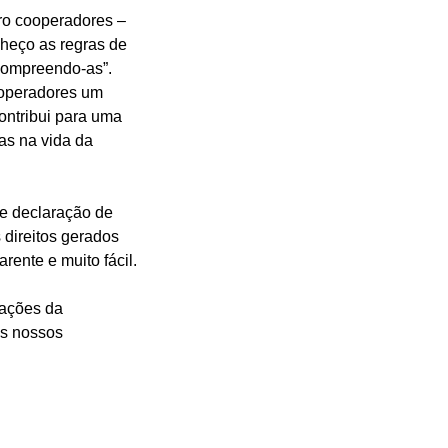
tro cooperadores –
nheço as regras de
e compreendo-as”.
ooperadores um
ontribui para uma
as na vida da
de declaração de
 direitos gerados
rente e muito fácil.
cações da
os nossos