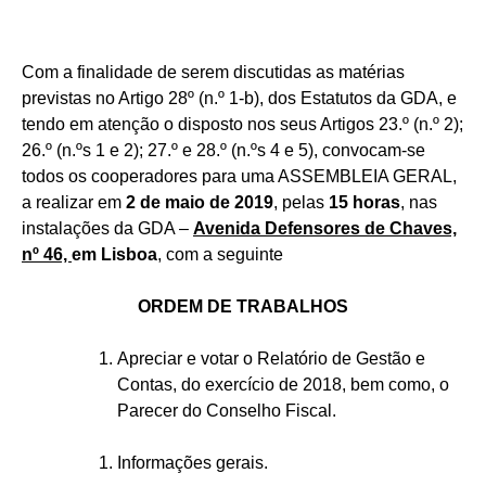
Com a finalidade de serem discutidas as matérias
previstas no Artigo 28º (n.º 1-b), dos Estatutos da GDA, e
tendo em atenção o disposto nos seus Artigos 23.º (n.º 2);
26.º (n.ºs 1 e 2); 27.º e 28.º (n.ºs 4 e 5), convocam-se
todos os cooperadores para uma ASSEMBLEIA GERAL,
a realizar em
2 de maio de 2019
, pelas
15 horas
, nas
instalações da GDA –
Avenida Defensores de Chaves,
nº 46,
em Lisboa
, com a seguinte
ORDEM DE TRABALHOS
Apreciar e votar o Relatório de Gestão e
Contas, do exercício de 2018, bem como, o
Parecer do Conselho Fiscal.
Informações gerais.