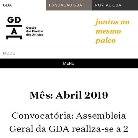
GDA
FUNDAÇÃO GDA
PORTAL GDA
Skip
juntos no
to
mesmo
content
palco
MODE
GDA
Juntos no mesmo palco
Mês:
Abril 2019
Convocatória: Assembleia
Geral da GDA realiza-se a 2