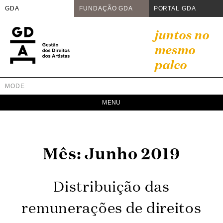
GDA
FUNDAÇÃO GDA
PORTAL GDA
Skip
juntos no
to
mesmo
content
palco
MODE
GDA
Juntos no mesmo palco
Mês:
Junho 2019
Distribuição das
remunerações de direitos