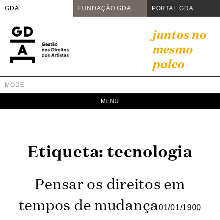
GDA
FUNDAÇÃO GDA
PORTAL GDA
Skip
juntos no
to
mesmo
content
palco
MODE
GDA
Juntos no mesmo palco
Etiqueta:
tecnologia
Pensar os direitos em
tempos de mudança
01/01/1900