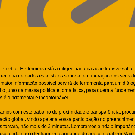
ernet for Performers está a diligenciar uma ação transversal a t
 recolha de dados estatísticos sobre a remuneração dos seus dir
 maior informação possível servirá de ferramenta para um diálo
ito junto da massa política e jornalística, para quem a fundam
 é fundamental e incontornável.
camos com este trabalho de proximidade e transparência, proc
a ação global, vindo apelar à vossa participação no preenchime
os tomará, não mais de 3 minutos. Lembramos ainda a importân
caso ainda não o tenham feito aquando do apelo inicial em Maio