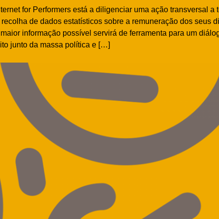
ernet for Performers está a diligenciar uma ação transversal a t
 recolha de dados estatísticos sobre a remuneração dos seus dir
 maior informação possível servirá de ferramenta para um diálo
to junto da massa política e […]