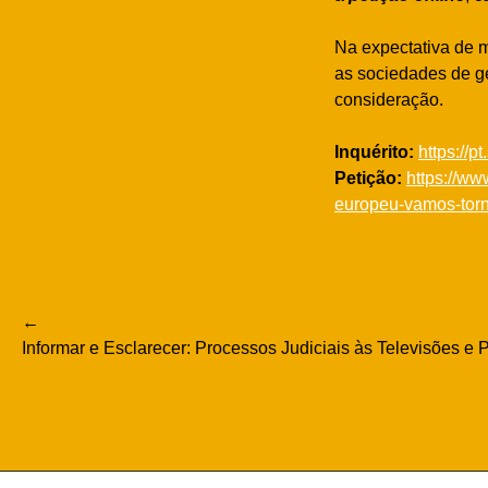
Na expectativa de 
as sociedades de g
consideração.
Inquérito:
https://
Petição:
https://w
europeu-vamos-torna
Navegação
Informar e Esclarecer: Processos Judiciais às Televisões e
de
artigos
Pesquisar