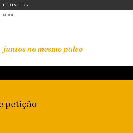
PORTAL GDA
MODE
juntos no mesmo palco
e petição