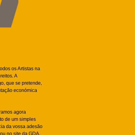
odos os Artistas na
eitos. A
go, que se pretende,
entação económica
uramos agora
nto de um simples
cia da vossa adesão
 ou no site da GDA.