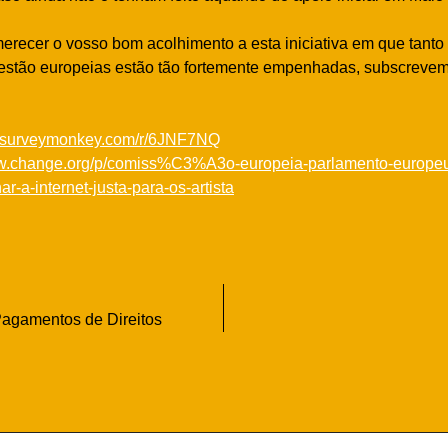
merecer o vosso bom acolhimento a esta iniciativa em que tant
estão europeias estão tão fortemente empenhadas, subscreve
pt.surveymonkey.com/r/6JNF7NQ
ww.change.org/p/comiss%C3%A3o-europeia-parlamento-europeu
r-a-internet-justa-para-os-artista
 Pagamentos de Direitos