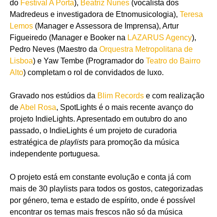
do
Festival A Porta
),
Beatriz Nunes
(vocalista dos
Madredeus e investigadora de Etnomusicologia),
Teresa
Lemos
(Manager e Assessora de Imprensa), Artur
Figueiredo (Manager e Booker na
LAZARUS Agency
),
Pedro Neves (Maestro da
Orquestra Metropolitana de
Lisboa
) e Yaw Tembe (Programador do
Teatro do Bairro
Alto
) completam o rol de convidados de luxo.
Gravado nos estúdios da
Blim Records
e com realização
de
Abel Rosa
, SpotLights é o mais recente avanço do
projeto IndieLights. Apresentado em outubro do ano
passado, o IndieLights é um projeto de curadoria
estratégica de
playlists
para promoção da música
independente portuguesa.
O projeto está em constante evolução e conta já com
mais de 30 playlists para todos os gostos, categorizadas
por género, tema e estado de espírito, onde é possível
encontrar os temas mais frescos não só da música