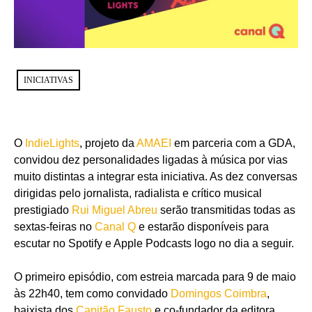
INICIATIVAS
O
IndieLights
, projeto da
AMAEI
em parceria com a GDA,
convidou dez personalidades ligadas à música por vias
muito distintas a integrar esta iniciativa. As dez conversas
dirigidas pelo jornalista, radialista e crítico musical
prestigiado
Rui Miguel Abreu
serão transmitidas todas as
sextas-feiras no
Canal Q
e estarão disponíveis para
escutar no Spotify e Apple Podcasts logo no dia a seguir.
O primeiro episódio, com estreia marcada para 9 de maio
às 22h40, tem como convidado
Domingos Coimbra
,
baixista dos
Capitão Fausto
e co-fundador da editora