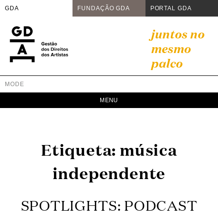
GDA
FUNDAÇÃO GDA
PORTAL GDA
Skip
juntos no
to
mesmo
content
palco
MODE
GDA
Juntos no mesmo palco
Etiqueta:
música
independente
SPOTLIGHTS: PODCAST