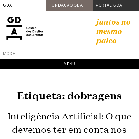
GDA
FUNDAÇÃO GDA
PORTAL GDA
Skip
juntos no
to
mesmo
content
palco
MODE
GDA
Juntos no mesmo palco
Etiqueta:
dobragens
Inteligência Artificial: O que
devemos ter em conta nos