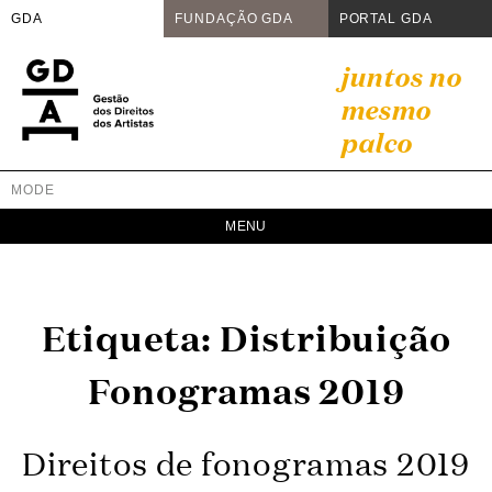
GDA
FUNDAÇÃO GDA
PORTAL GDA
Skip
juntos no
to
mesmo
content
palco
MODE
GDA
Juntos no mesmo palco
Etiqueta:
Distribuição
Fonogramas 2019
Direitos de fonogramas 2019