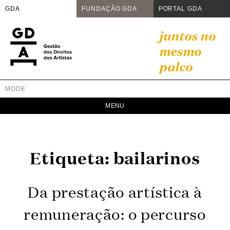
GDA
FUNDAÇÃO GDA
PORTAL GDA
Skip
juntos no
to
mesmo
content
palco
MODE
GDA
Juntos no mesmo palco
Etiqueta:
bailarinos
Da prestação artística à
remuneração: o percurso