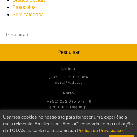
Protocolos
Sem categoria
Pesquisar
por:
Lisboa
(+351) 217 993 366
geral@gda.pt
Porto
(+351) 222 085 578 / 9
geral.porto@gda.pt
Usamos cookies no nosso site para fornecer uma experiência
mais relevante. Ao clicar em “Aceitar”, concorda com a utilização
de TODAS as cookies. Leia a nossa
Política de Privacidade
© GDA — Direitos dos Artistas