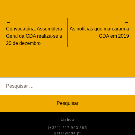
Navegação
Convocatória: Assembleia
As notícias que marcaram a
de
Geral da GDA realiza-se a
GDA em 2019
20 de dezembro
artigos
Pesquisar
por:
Lisboa
(+351) 217 993 366
geral@gda.pt