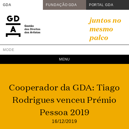
GDA
FUNDAÇÃO GDA
PORTAL GDA
Skip
juntos no
to
mesmo
content
palco
MODE
GDA
Juntos no mesmo palco
Cooperador da GDA: Tiago
Rodrigues venceu Prémio
Pessoa 2019
16/12/2019