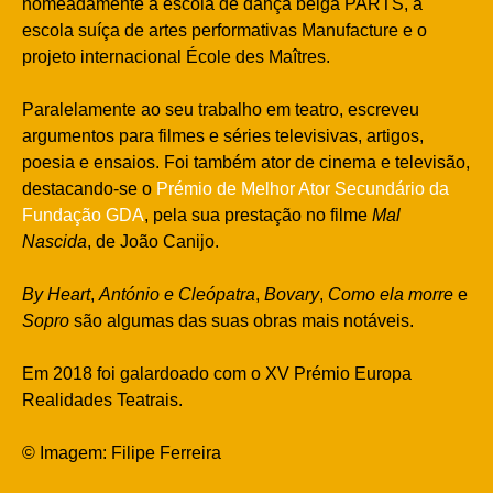
nomeadamente a escola de dança belga PARTS, a
escola suíça de artes performativas Manufacture e o
projeto internacional École des Maîtres.
Paralelamente ao seu trabalho em teatro, escreveu
argumentos para filmes e séries televisivas, artigos,
poesia e ensaios. Foi também ator de cinema e televisão,
destacando-se o
Prémio de Melhor Ator Secundário da
Fundação GDA
, pela sua prestação no filme
Mal
Nascida
, de João Canijo.
By Heart
,
António e Cleópatra
,
Bovary
,
Como ela morre
e
Sopro
são algumas das suas obras mais notáveis.
Em 2018 foi galardoado com o XV Prémio Europa
Realidades Teatrais.
© Imagem: Filipe Ferreira