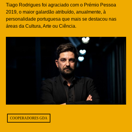
Tiago Rodrigues foi agraciado com o Prémio Pessoa
2019, o maior galardão atribuído, anualmente, à
personalidade portuguesa que mais se destacou nas
áreas da Cultura, Arte ou Ciência.
COOPERADORES GDA