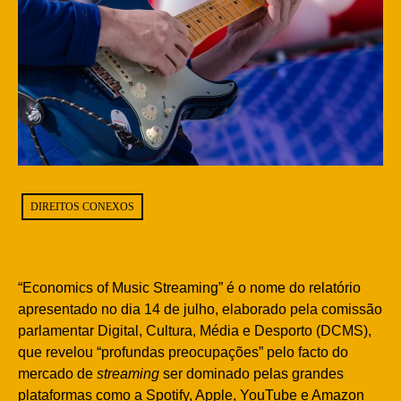
DIREITOS CONEXOS
“Economics of Music Streaming” é o nome do relatório
apresentado no dia 14 de julho, elaborado pela comissão
parlamentar Digital, Cultura, Média e Desporto (DCMS),
que revelou “profundas preocupações” pelo facto do
mercado de
streaming
ser dominado pelas grandes
plataformas como a Spotify, Apple, YouTube e Amazon