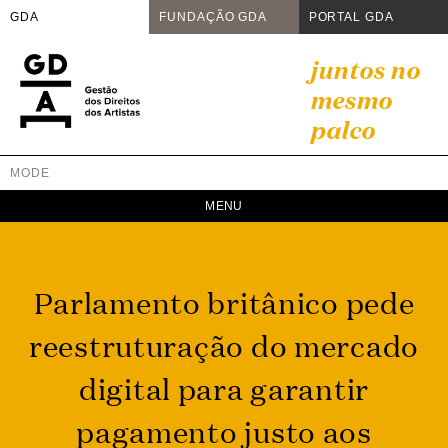
GDA
FUNDAÇÃO GDA
PORTAL GDA
Skip
juntos no
to
mesmo
content
palco
MODE
GDA
Juntos no mesmo palco
Parlamento britânico pede
reestruturação do mercado
digital para garantir
pagamento justo aos