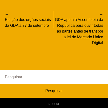
Navegação
Eleição dos órgãos sociais
GDA apela à Assembleia da
de
da GDA a 27 de setembro
República para ouvir todas
as partes antes de transpor
artigos
a lei do Mercado Único
Digital
Pesquisar
por:
Lisboa