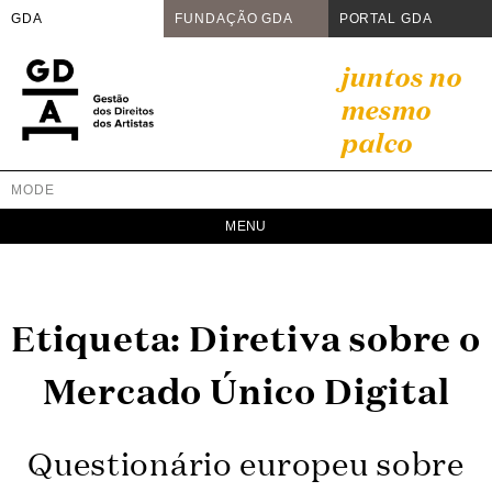
GDA
FUNDAÇÃO GDA
PORTAL GDA
Skip
juntos no
to
mesmo
content
palco
MODE
GDA
Juntos no mesmo palco
Etiqueta:
Diretiva sobre o
Mercado Único Digital
Questionário europeu sobre