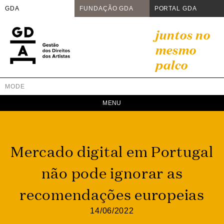
GDA
FUNDAÇÃO GDA
PORTAL GDA
Skip
juntos no
to
mesmo
content
palco
MODE
GDA
Juntos no mesmo palco
Mercado digital em Portugal
não pode ignorar as
recomendações europeias
14/06/2022