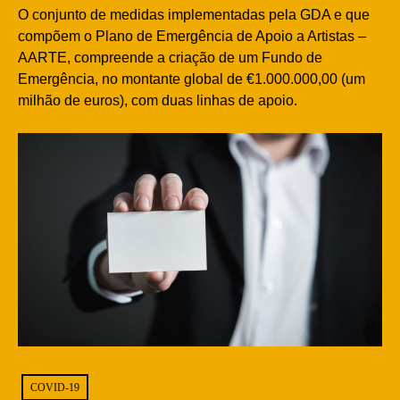
O conjunto de medidas implementadas pela GDA e que
compõem o Plano de Emergência de Apoio a Artistas –
AARTE, compreende a criação de um Fundo de
Emergência, no montante global de €1.000.000,00 (um
milhão de euros), com duas linhas de apoio.
COVID-19