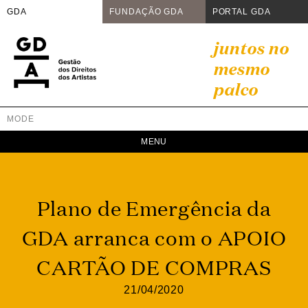
GDA
FUNDAÇÃO GDA
PORTAL GDA
Skip
juntos no
to
mesmo
content
palco
MODE
GDA
Juntos no mesmo palco
Plano de Emergência da
GDA arranca com o APOIO
CARTÃO DE COMPRAS
21/04/2020