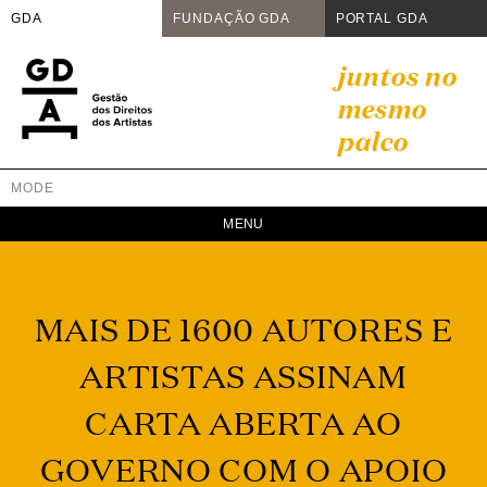
GDA
FUNDAÇÃO GDA
PORTAL GDA
Skip
juntos no
to
mesmo
content
palco
MODE
GDA
Juntos no mesmo palco
MAIS DE 1600 AUTORES E
ARTISTAS ASSINAM
CARTA ABERTA AO
GOVERNO COM O APOIO