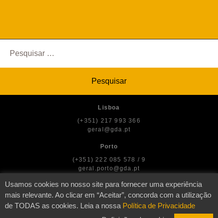
Pesquisar
por:
Lisboa
(+351) 217 993 366
geral@gda.pt
Porto
(+351) 222 085 578 / 9
geral.porto@gda.pt
Usamos cookies no nosso site para fornecer uma experiência
mais relevante. Ao clicar em “Aceitar”, concorda com a utilização
de TODAS as cookies. Leia a nossa
Política de Privacidade
© GDA — Direitos dos Artistas