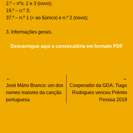
2.º – nºs. 2 e 3 (novo);
19.º – n.º 3;
37.º – n.º 1 (= ao §único) e n.º 2 (novo);
3. Informações gerais.
Descarregue aqui a convocatória em formato PDF
Navegação
José Mário Branco: um dos
Cooperador da GDA: Tiago
de
nomes maiores da canção
Rodrigues venceu Prémio
portuguesa
Pessoa 2019
artigos