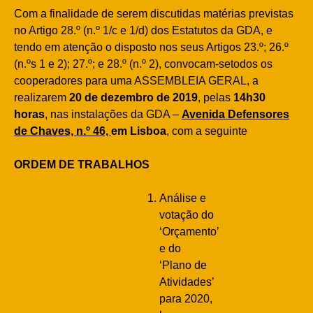
Com a finalidade de serem discutidas matérias previstas
no Artigo 28.º (n.º 1/c e 1/d) dos Estatutos da GDA, e
tendo em atenção o disposto nos seus Artigos 23.º; 26.º
(n.ºs 1 e 2); 27.º; e 28.º (n.º 2), convocam-setodos os
cooperadores para uma ASSEMBLEIA GERAL, a
realizarem
20 de dezembro de 2019
, pelas
14h30
horas
, nas instalações da GDA –
Avenida Defensores
de Chaves, n.º 46,
em Lisboa
, com a seguinte
ORDEM DE TRABALHOS
Análise e
votação do
‘Orçamento’
e do
‘Plano de
Atividades’
para 2020,