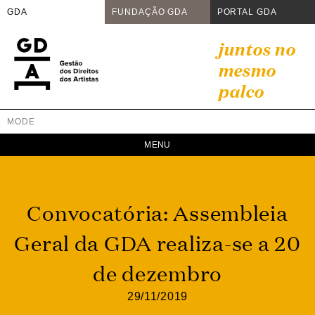
GDA
FUNDAÇÃO GDA
PORTAL GDA
Skip
juntos no
to
mesmo
content
palco
MODE
GDA
Juntos no mesmo palco
Convocatória: Assembleia
Geral da GDA realiza-se a 20
de dezembro
29/11/2019