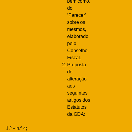
bem como,
do
‘Parecer’
sobre os
mesmos,
elaborado
pelo
Conselho
Fiscal.
Proposta
de
alteração
aos
seguintes
artigos dos
Estatutos
da GDA:
1.º – n.º 4;