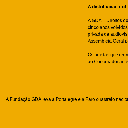
A distribuição ord
A GDA – Direitos do
cinco anos volvidos
privada de audiovis
Assembleia Geral pa
Os artistas que reú
ao Cooperador antes 
Navegação
A Fundação GDA leva a Portalegre e a Faro o rastreio nacion
de
artigos