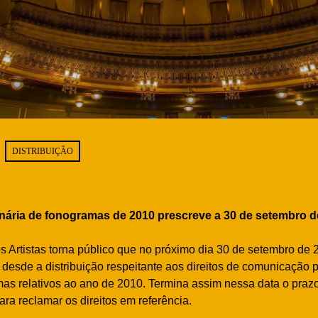
DISTRIBUIÇÃO
inária de fonogramas de 2010 prescreve a 30 de setembro d
s Artistas torna público que no próximo dia 30 de setembro de 
 desde a distribuição respeitante aos direitos de comunicação p
mas relativos ao ano de 2010. Termina assim nessa data o praz
ra reclamar os direitos em referência.