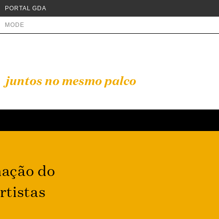
PORTAL GDA
MODE
juntos no mesmo palco
mação do
rtistas