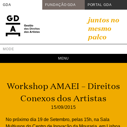
GDA
FUNDAÇÃO GDA
PORTAL GDA
Skip
juntos no
to
mesmo
content
palco
MODE
GDA
Juntos no mesmo palco
Workshop AMAEI – Direitos
Conexos dos Artistas
15/09/2015
No próximo dia 19 de Setembro, pelas 15h, na Sala
Multiusos do Centro de Inovação da Mouraria, em Lisboa,