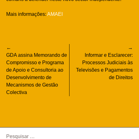
Mais informações:
AMAEI
Navegação
GDA assina Memorando de
Informar e Esclarecer:
de
Compromisso e Programa
Processos Judiciais às
de Apoio e Consultoria ao
Televisões e Pagamentos
artigos
Desenvolvimento de
de Direitos
Mecanismos de Gestão
Colectiva
Pesquisar
por: