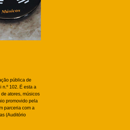
ação pública de
n.º 102. É esta a
l de atores, músicos
quio promovido pela
em parceria com a
as (Auditório