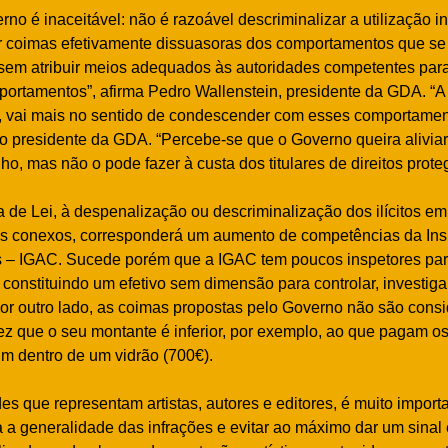
rno é inaceitável: não é razoável descriminalizar a utilização 
ar coimas efetivamente dissuasoras dos comportamentos que s
 sem atribuir meios adequados às autoridades competentes para
rtamentos”, afirma Pedro Wallenstein, presidente da GDA. “A
a, vai mais no sentido de condescender com esses comportamen
 o presidente da GDA. “Percebe-se que o Governo queira aliviar 
lho, mas não o pode fazer à custa dos titulares de direitos prote
de Lei, à despenalização ou descriminalização dos ilícitos em 
itos conexos, corresponderá um aumento de competências da In
s – IGAC. Sucede porém que a IGAC tem poucos inspetores para 
 constituindo um efetivo sem dimensão para controlar, investiga
 Por outro lado, as coimas propostas pelo Governo não são cons
z que o seu montante é inferior, por exemplo, ao que pagam o
m dentro de um vidrão (700€).
s que representam artistas, autores e editores, é muito importa
a a generalidade das infrações e evitar ao máximo dar um sinal