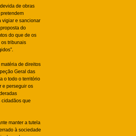
indevida de obras
e pretendem
 vigiar e sancionar
 proposta do
tos do que de os
os tribunais
gidos”.
matéria de direitos
speção Geral das
o todo o território
r e perseguir os
ideradas
s cidadãos que
nte manter a tutela
 errado à sociedade