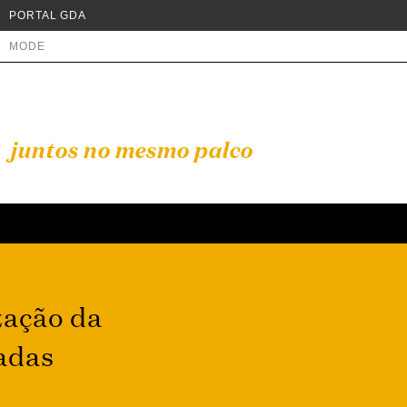
PORTAL GDA
MODE
juntos no mesmo palco
zação da
adas