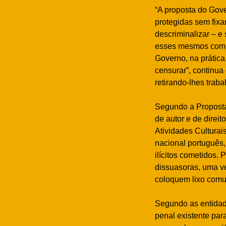
“A proposta do Gove
protegidas sem fix
descriminalizar – e
esses mesmos compo
Governo, na prátic
censurar”, continua
retirando-lhes traba
Segundo a Proposta 
de autor e de dire
Atividades Culturai
nacional português,
ilícitos cometidos.
dissuasoras, uma ve
coloquem lixo comu
Segundo as entidade
penal existente par