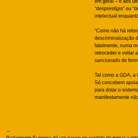
em geral – e aos uti
“desprestígio” ou “d
intelectual enquant
“Como não há reforç
descriminalização do
fatalmente, numa me
retroceder e voltar 
sancionado de forma
Tal como a GDA, a G
Só concebem apoiar
para dotar o sistem
manifestamente não
Navegação
Parlamento Europeu dá um passo no sentido de tornar a inter