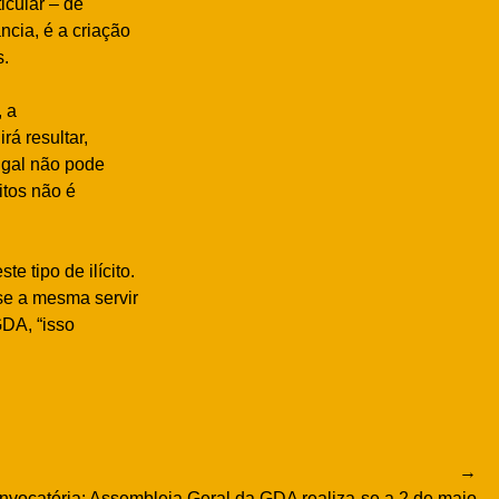
icular – de
ncia, é a criação
s.
, a
rá resultar,
ugal não pode
itos não é
 tipo de ilícito.
se a mesma servir
GDA, “isso
nvocatória: Assembleia Geral da GDA realiza-se a 2 de maio