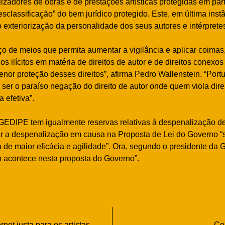
lizadores de obras e de prestações artísticas protegidas em part
esclassificação” do bem jurídico protegido. Este, em última instâ
o exteriorização da personalidade dos seus autores e intérprete
o de meios que permita aumentar a vigilância e aplicar coimas
s ilícitos em matéria de direitos de autor e de direitos conexos i
nor proteção desses direitos”, afirma Pedro Wallenstein. “Port
a ser o paraíso negação do direito de autor onde quem viola dire
 efetiva”.
EDIPE tem igualmente reservas relativas à despenalização deste
 a despenalização em causa na Proposta de Lei do Governo “
a de maior eficácia e agilidade”. Ora, segundo o presidente da 
 acontece nesta proposta do Governo”.
net justa para os artistas
Co