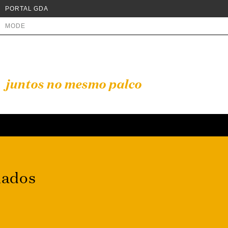
PORTAL GDA
MODE
juntos no mesmo palco
mados