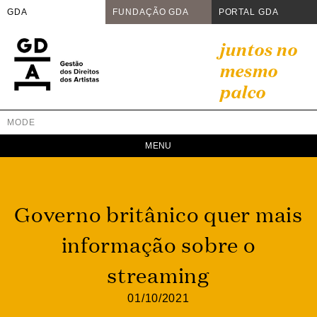
GDA
FUNDAÇÃO GDA
PORTAL GDA
Skip
juntos no
to
mesmo
content
palco
MODE
GDA
Juntos no mesmo palco
Governo britânico quer mais
informação sobre o
streaming
01/10/2021