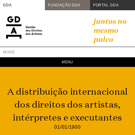
GDA
FUNDAÇÃO GDA
PORTAL GDA
Skip
juntos no
to
mesmo
content
palco
MODE
GDA
Juntos no mesmo palco
A distribuição internacional
dos direitos dos artistas,
intérpretes e executantes
01/01/1900