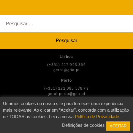
Pesquisar
por:
Lisboa
(+351) 217 993 366
geral@gda.pt
Porto
(+351) 222 085 578 / 9
geral.porto@gda.pt
Usamos cookies no nosso site para fornecer uma experiência
mais relevante. Ao clicar em “Aceitar”, concorda com a utilização
de TODAS as cookies. Leia a nossa
Política de Privacidade
© GDA — Direitos dos Artistas
Definições de cookies
ACEITAR
2026