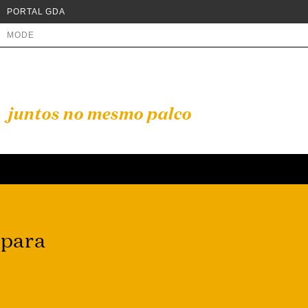
PORTAL GDA
MODE
juntos no mesmo palco
 para