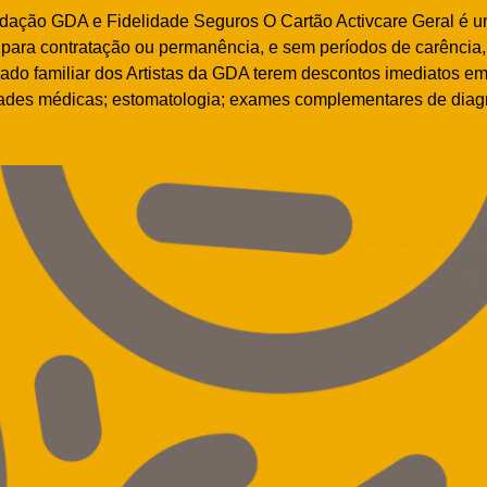
ndação GDA e Fidelidade Seguros O Cartão Activcare Geral é u
 para contratação ou permanência, e sem períodos de carência,
do familiar dos Artistas da GDA terem descontos imediatos em
dades médicas; estomatologia; exames complementares de diag