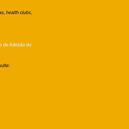
as,
health clubs
,
io de Adesão do
ulte: