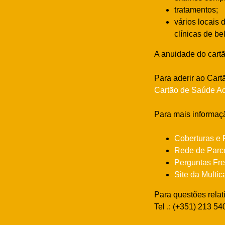
tratamentos;
vários locais
clínicas de be
A anuidade do cartã
Para aderir ao Car
Cartão de Saúde Act
Para mais informaçã
Coberturas e 
Rede de Parce
Perguntas Fre
Site da Multic
Para questões relat
Tel .: (+351) 213 5